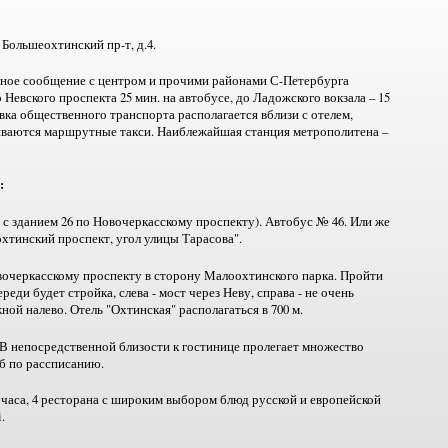
 Большеохтинский пр-т, д.4.
тное сообщение с центром и прочими районами С-Петербурга
Невского проспекта 25 мин. на автобусе, до Ладожского вокзала – 15
вка общественного транспорта располагается вблизи с отелем,
иваются маршрутные такси. Наиблежайшая станция метрополитена –
:
 с зданием 26 по Новочеркасскому проспекту). Автобус № 46. Или же
охтинский проспект, угол улицы Тарасова".
Новочеркасскому проспекту в сторону Малоохтинского парка. Пройти
еди будет стройка, слева - мост через Неву, справа - не очень
ой налево. Отель "Охтинская" располагаться в 700 м.
 В непосредственной близости к гостинице пролегает множество
б по рассписанию.
4 часа, 4 ресторана с широким выбором блюд русской и европейской
.