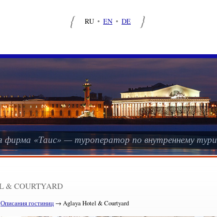
{
}
RU
•
EN
•
DE
я фирма «Таис» — туроператор по внутреннему тури
L & COURTYARD
→
Описания гостиниц
→ Aglaya Hotel & Courtyard