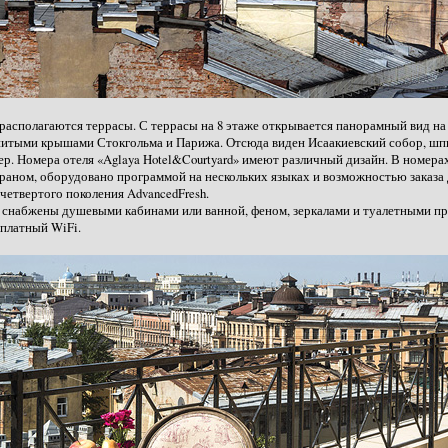
я располагаются террасы. С террасы на 8 этаже открывается панорамный вид 
нитыми крышами Стокгольма и Парижа. Отсюда виден Исаакиевский собор, шпи
ер. Номера отеля «Aglaya Hotel&Courtyard» имеют различный дизайн. В номера
раном, оборудовано программой на нескольких языках и возможностью заказа
етвертого поколения AdvancedFresh.
 снабжены душевыми кабинами или ванной, феном, зеркалами и туалетными п
сплатный WiFi.