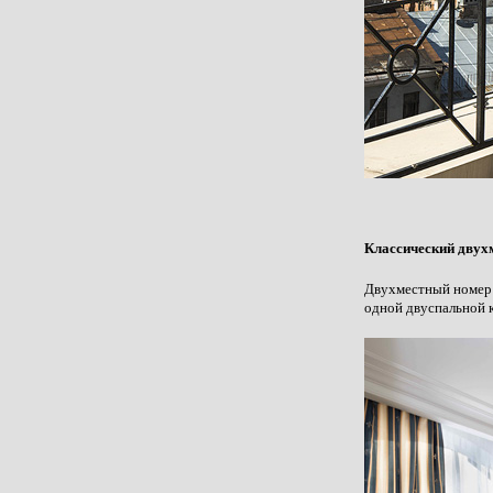
Классический двух
Двухместный номер 
одной двуспальной 