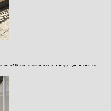
ле конца XIX века. Возможно размещение на двух односпальных или