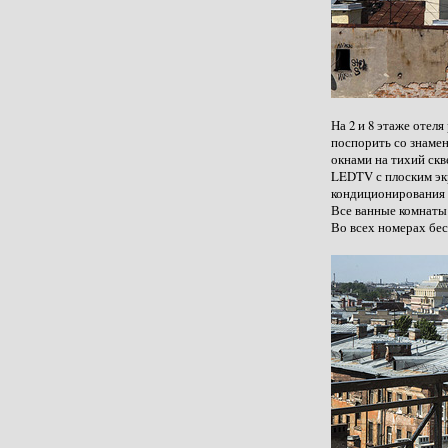
На 2 и 8 этаже отел
поспорить со знаме
окнами на тихий скв
LEDTV с плоским эк
кондиционирования ч
Все ванные комнаты
Во всех номерах бе