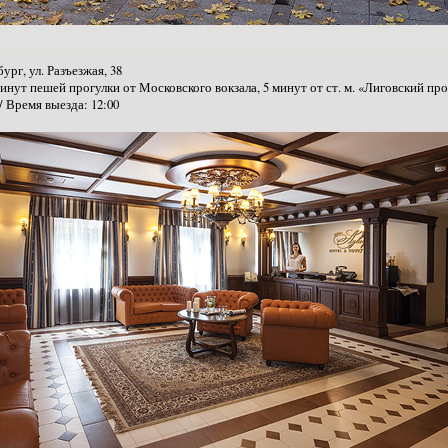
бург,
ул. Разъезжая, 38
минут пешей прогулки от Московского вокзала, 5 минут от ст. м. «Лиговский пр
 / Время выезда: 12:00